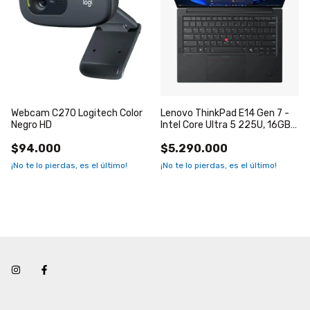
Webcam C270 Logitech Color
Lenovo ThinkPad E14 Gen 7 -
Negro HD
Intel Core Ultra 5 225U, 16GB
DDR5, 512GB SSD, 14" WUXGA
$94.000
$5.290.000
IPS
¡No te lo pierdas, es el último!
¡No te lo pierdas, es el último!