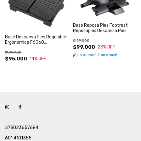
Base Reposa Pies Footrest
Reposapiés Descansa Pies
Base Descansa Pies Regulable
$129.000
Ergonomica F6060
$99.000
23
% OFF
Reposapies
$109.900
¡Solo quedan
2
en stock!
$95.000
14
% OFF
573023657684
601 4101355