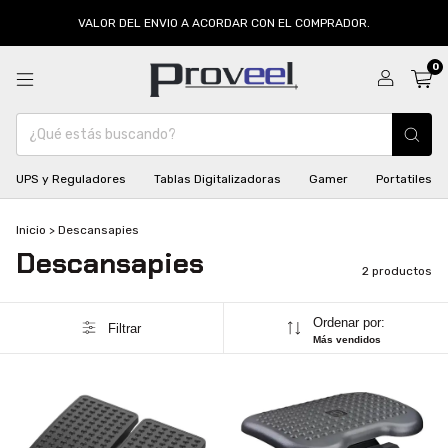
VALOR DEL ENVIO A ACORDAR CON EL COMPRADOR.
0
UPS y Reguladores
Tablas Digitalizadoras
Gamer
Portatiles
Inicio
>
Descansapies
Descansapies
2 productos
Ordenar por:
Filtrar
Más vendidos